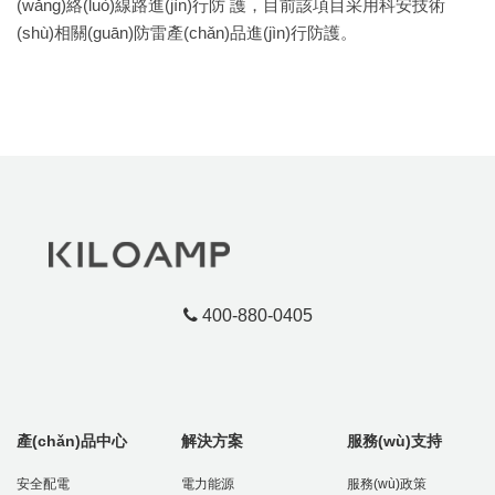
(wǎng)絡(luò)線路進(jìn)行防 護，目前該項目采用科安技術
(shù)相關(guān)防雷產(chǎn)品進(jìn)行防護。
400-880-0405
產(chǎn)品中心
解決方案
服務(wù)支持
安全配電
電力能源
服務(wù)政策