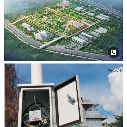
↑
導(dǎo)航