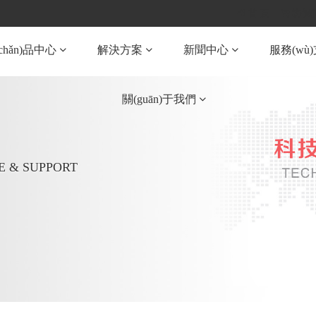
首 頁
詢價(j
chǎn)品中心
解決方案
新聞中心
服務(wù
關(guān)于我們
E & SUPPORT