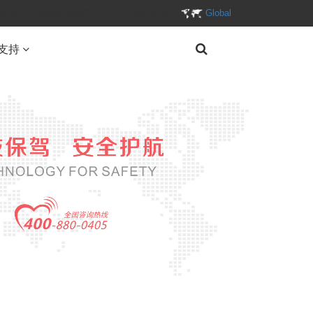
ià)單
聯(lián)系我們
400-880-0405
Global
)支持