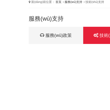
當(dāng)前位置：
首頁
服務(wù)支持
技術(shù)支持
服務(wù)支持
服務(wù)政策
技術(