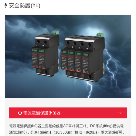
安全防護(hù)
詢(xún)價(jià)單
電源電涌保護(hù)器
電源電涌保護(hù)器主要是給低壓AC單相與三相、DC系統(tǒng)提供電
涌防護(hù)，分為T(mén)1（10/350μs）和T2（8/20μs）兩大類(lèi)，