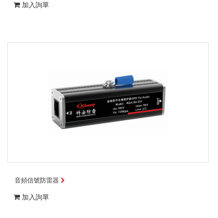
加入詢單
音頻信號防雷器
加入詢單