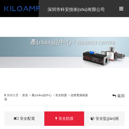
深圳市科安技術(shù)有限公司
產(chǎn)品中心 /
PRODUCT CENTER
當前位置：
首頁
產(chǎn)品中心
安全防護
信號電涌保護
返回
器
安全配電
安全防護
安全監(jiān)測