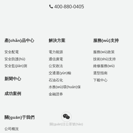
400-880-0405
產(chǎn)品中心
解決方案
服務(wù)支持
安全配電
電力能源
服務(wù)政策
安全防護(hù)
通信廣電
技術(shù)支持
安全監(jiān)測
公安政法
維修服務(wù)
交通運(yùn)輸
選型指南
新聞中心
石油石化
下載中心
水務(wù)環(huán)保
成功案例
金融證券
關(guān)于我們
關(guān)注公眾號(hào)
公司概況