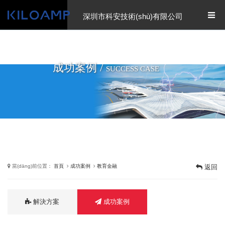
深圳市科安技術(shù)有限公司
成功案例 /
SUCCESS CASE
當(dāng)前位置：
首頁
成功案例
教育金融
返回
解決方案
成功案例