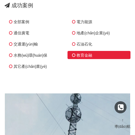
成功案例
詢價(jià)單
全部案例
電力能源
通信廣電
地產(chǎn)企業(yè)
交通運(yùn)輸
石油石化
水務(wù)環(huán)保
教育金融
其它產(chǎn)業(yè)
↑
導(dǎo)航