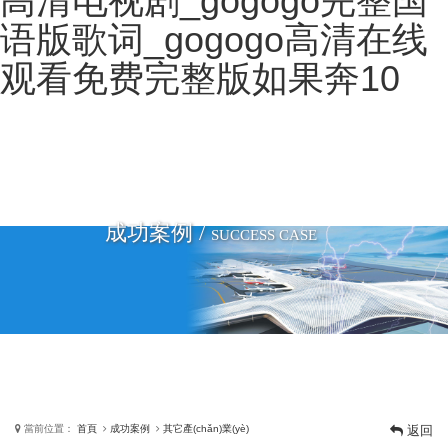
高清电视剧_gogogo完整国
语版歌词_gogogo高清在线
詢價單
观看免费完整版如果奔10
成功案例 /
SUCCESS CASE
當前位置：
首頁
成功案例
其它產(chǎn)業(yè)
返回