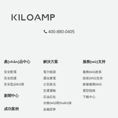
400-880-0405
產(chǎn)品中心
解決方案
服務(wù)支持
安全配電
電力能源
服務(wù)政策
安全防護
通信廣電
技術(shù)支持
安全監(jiān)測
公安政法
維修服務(wù)
交通運輸
選型指南
新聞中心
石油石化
下載中心
水務(wù)環(huán)保
成功案例
金融證券