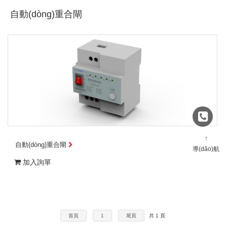
自動(dòng)重合閘
詢價(jià)單
↑
自動(dòng)重合閘
導(dǎo)航
加入詢單
首頁
1
尾頁
共 1 頁