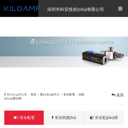
深圳市科安技術(shù)有限公司
產(chǎn)品中心 /
PRODUCT CENTER
當(dāng)前位置：
首頁
產(chǎn)品中心
安全配電
自動
返回
(dòng)重合閘
安全配電
安全防護(hù)
安全監(jiān)測