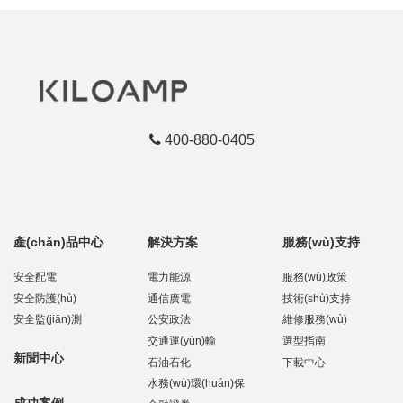
400-880-0405
產(chǎn)品中心
解決方案
服務(wù)支持
安全配電
電力能源
服務(wù)政策
安全防護(hù)
通信廣電
技術(shù)支持
安全監(jiān)測
公安政法
維修服務(wù)
交通運(yùn)輸
選型指南
新聞中心
石油石化
下載中心
水務(wù)環(huán)保