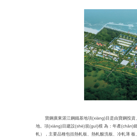
寶鋼廣東湛江鋼鐵基地項(xiàng)目是由寶鋼投資、
地。項(xiàng)目建設(shè)規(guī)模 為：年產(ch
軋），主要品種包括熱軋板、熱軋酸洗板、冷軋薄 板、