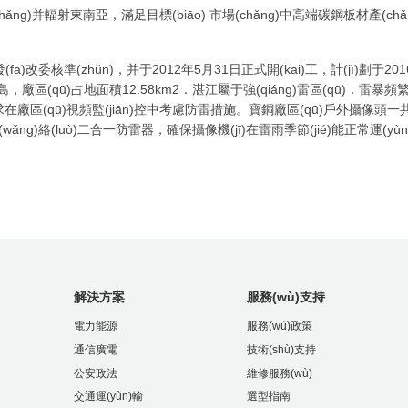
場(chǎng)并輻射東南亞，滿足目標(biāo) 市場(chǎng)中高端碳鋼板材產(ch
發(fā)改委核準(zhǔn)，并于2012年5月31日正式開(kāi)工，計(jì)劃于20
，廠區(qū)占地面積12.58km2．湛江屬于強(qiáng)雷區(qū)．雷暴頻繁
，要求在廠區(qū)視頻監(jiān)控中考慮防雷措施。寶鋼廠區(qū)戶外攝像頭一
電源網(wǎng)絡(luò)二合一防雷器，確保攝像機(jī)在雷雨季節(jié)能正常運(yùn
解決方案
服務(wù)支持
電力能源
服務(wù)政策
通信廣電
技術(shù)支持
公安政法
維修服務(wù)
交通運(yùn)輸
選型指南