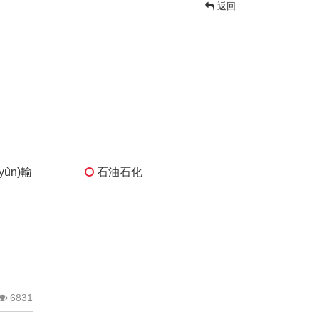
返回
ùn)輸
石油石化
6831