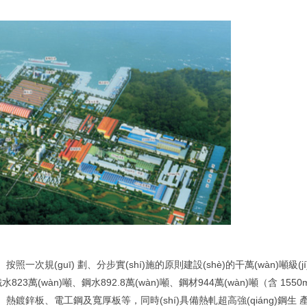
按照一次規(guī) 劃、分步實(shí)施的原則建設(shè)的干萬(wàn)噸級(j
ǎn)鐵水823萬(wàn)噸、鋼水892.8萬(wàn)噸、鋼材944萬(wàn)噸（含 155
熱鍍鋅板、電工鋼及寬厚板等，同時(shí)具備熱軋超高強(qiáng)鋼生 產(