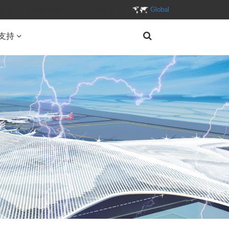
ià)單
聯(lián)系我們
400-880-0405
Global
)支持